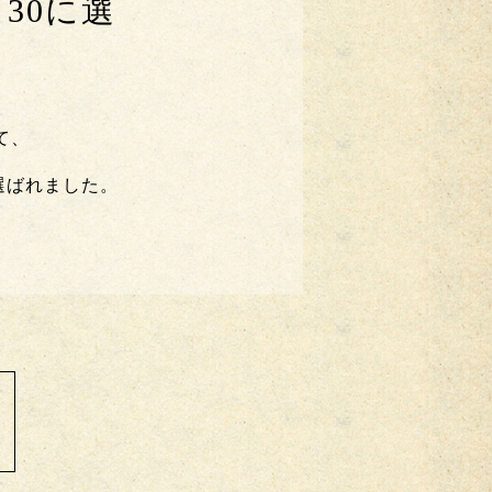
30に選
て、
選ばれました。