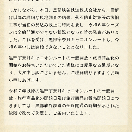
しかしながら、本日、黒部峡谷鉄道株式会社から、雪解
け以降の詳細な現地調査の結果、落石防止対策等の復旧
工事が当初の見込み以上に時間を要し、令和６年シーズ
ンは全線開通ができない状況となった旨の発表がありま
した。これを受け、黒部宇奈月キャニオンルートも、令
和６年中には開始できないこととなりました。
黒部宇奈月キャニオンルートの一般開放・旅行商品化の
開始をお待ちいただいていた皆様には度重なる延期とな
り、大変申し訳ございません。ご理解賜りますようお願
い申しあげます。
令和７年以降の黒部宇奈月キャニオンルートの一般開
放・旅行商品化の開始日及び旅行商品の販売開始日につ
きましては、黒部峡谷鉄道の全線開通の時期が示された
段階で改めて決定し、ご案内いたします。