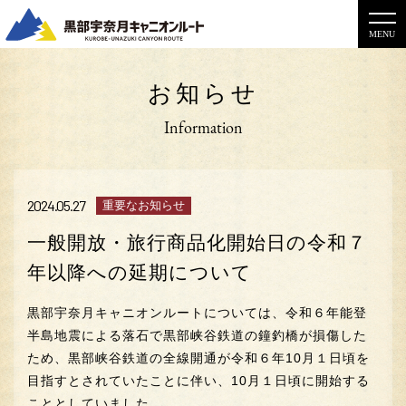
MENU
お知らせ
Information
2024.05.27
重要なお知らせ
一般開放・旅行商品化開始日の令和７
年以降への延期について
黒部宇奈月キャニオンルートについては、令和６年能登
半島地震による落石で黒部峡谷鉄道の鐘釣橋が損傷した
ため、黒部峡谷鉄道の全線開通が令和６年10月１日頃を
目指すとされていたことに伴い、10月１日頃に開始する
こととしていました。