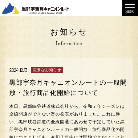
MENU
お知らせ
Information
2024.12.13
重要なお知らせ
黒部宇奈月キャニオンルートの一般開
放・旅行商品化開始について
本日、黒部峡谷鉄道株式会社から、令和７年シーズンは
全線開通ができない旨の発表がありました。これに伴
い、黒部峡谷鉄道の全線開通にあわせて予定していた黒
部宇奈月キャニオンルートの一般開放・旅行商品化の開
始につきましても、令和７年中には開始できないことと